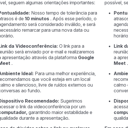
vel, seguem algumas orientações importantes:
possível, 
Pontualidade:
Nosso tempo de tolerância para
Pontu
atrasos é de
10 minutos
. Após esse período, o
atraso
agendamento será considerado inválido, e será
agenda
necessário remarcar para uma nova data ou
necess
horário.
horário
Link da Videoconferência:
O link para a
Link 
reunião será enviado por e-mail e realizaremos
reuniã
a apresentação através da plataforma
Google
a apre
Meet
.
Meet
.
Ambiente Ideal:
Para uma melhor experiência,
Ambie
recomendamos que você esteja em um local
recome
calmo e silencioso, livre de ruídos externos ou
calmo e
conversas ao fundo.
conver
Dispositivo Recomendado:
Sugerimos
Dispo
acessar o link da videoconferência por um
acessa
computador,
garantindo maior estabilidade e
compu
qualidade durante a apresentação.
qualid