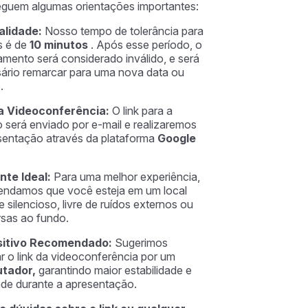
seguem algumas orientações importantes:
alidade:
Nosso tempo de tolerância para
s é de
10 minutos
. Após esse período, o
mento será considerado inválido, e será
ário remarcar para uma nova data ou
.
da Videoconferência:
O link para a
o será enviado por e-mail e realizaremos
sentação através da plataforma
Google
nte Ideal:
Para uma melhor experiência,
ndamos que você esteja em um local
 silencioso, livre de ruídos externos ou
sas ao fundo.
sitivo Recomendado:
Sugerimos
r o link da videoconferência por um
tador,
garantindo maior estabilidade e
ade durante a apresentação.