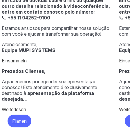
Em caso de dúvidas sobre o link ou qualquer
Em c
outro detalhe relacionado à videoconferência,
outr
entre em contato conosco pelo número:
entr
📞
+55 11 94252-9100
📞
+5
Estamos ansiosos para compartilhar nossa solução
Esta
com você e ajudar a transformar sua operação!
com 
Atenciosamente,
Aten
Equipe MUPI SYSTEMS
Equ
Einsammeln
Eins
Prezados Clientes,
Prez
Agradecemos por agendar sua apresentação
Agra
conosco! Este atendimento é exclusivamente
cono
destinado à
apresentação da plataforma
dest
desejada…
des
Weiterlesen
Weit
Planen