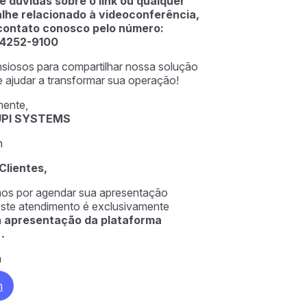
 dúvidas sobre o link ou qualquer
alhe relacionado à videoconferência,
contato conosco pelo número:
94252-9100
siosos para compartilhar nossa solução
 ajudar a transformar sua operação!
ente,
UPI SYSTEMS
n
Clientes,
s por agendar sua apresentação
ste atendimento é exclusivamente
à
apresentação da plataforma
…
n
n