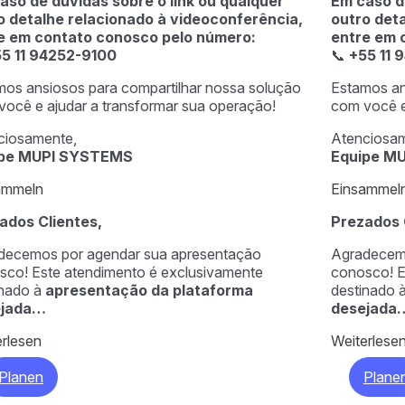
aso de dúvidas sobre o link ou qualquer
Em caso de
o detalhe relacionado à videoconferência,
outro det
e em contato conosco pelo número:
entre em 
5 11 94252-9100
📞
+55 11 
mos ansiosos para compartilhar nossa solução
Estamos an
você e ajudar a transformar sua operação!
com você e
ciosamente,
Atenciosam
ipe MUPI SYSTEMS
Equipe M
ammeln
Einsammel
ados Clientes,
Prezados 
decemos por agendar sua apresentação
Agradecemo
sco! Este atendimento é exclusivamente
conosco! E
inado à
apresentação da plataforma
destinado 
ejada…
desejada
erlesen
Weiterlese
Planen
Plane