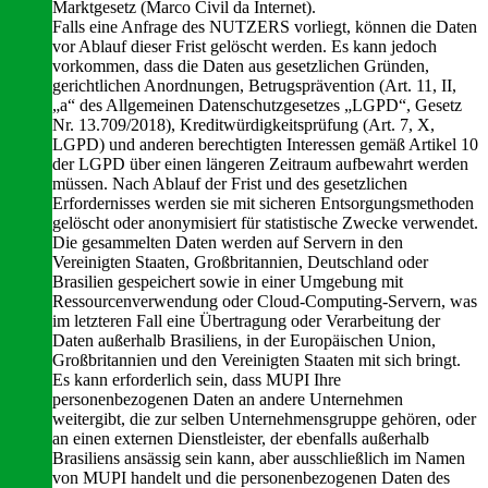
Marktgesetz (Marco Civil da Internet).
Falls eine Anfrage des NUTZERS vorliegt, können die Daten
vor Ablauf dieser Frist gelöscht werden. Es kann jedoch
vorkommen, dass die Daten aus gesetzlichen Gründen,
gerichtlichen Anordnungen, Betrugsprävention (Art. 11, II,
„a“ des Allgemeinen Datenschutzgesetzes „LGPD“, Gesetz
Nr. 13.709/2018), Kreditwürdigkeitsprüfung (Art. 7, X,
LGPD) und anderen berechtigten Interessen gemäß Artikel 10
der LGPD über einen längeren Zeitraum aufbewahrt werden
müssen. Nach Ablauf der Frist und des gesetzlichen
Erfordernisses werden sie mit sicheren Entsorgungsmethoden
gelöscht oder anonymisiert für statistische Zwecke verwendet.
Die gesammelten Daten werden auf Servern in den
Vereinigten Staaten, Großbritannien, Deutschland oder
Brasilien gespeichert sowie in einer Umgebung mit
Ressourcenverwendung oder Cloud-Computing-Servern, was
im letzteren Fall eine Übertragung oder Verarbeitung der
Daten außerhalb Brasiliens, in der Europäischen Union,
Großbritannien und den Vereinigten Staaten mit sich bringt.
Es kann erforderlich sein, dass MUPI Ihre
personenbezogenen Daten an andere Unternehmen
weitergibt, die zur selben Unternehmensgruppe gehören, oder
an einen externen Dienstleister, der ebenfalls außerhalb
Brasiliens ansässig sein kann, aber ausschließlich im Namen
von MUPI handelt und die personenbezogenen Daten des