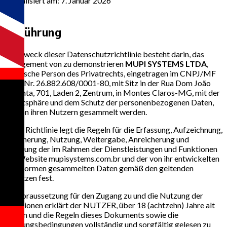
Aktualisiert am: 7. Januar 2026
1
Einführung
Der Zweck dieser Datenschutzrichtlinie besteht darin, das
Engagement von zu demonstrieren
MUPI SYSTEMS LTDA
,
juristische Person des Privatrechts, eingetragen im CNPJ/MF
unter Nr. 26.882.608/0001-80, mit Sitz in der Rua Dom João
Pimenta, 701, Laden 2, Zentrum, in Montes Claros-MG, mit der
Privatsphäre und dem Schutz der personenbezogenen Daten,
die von ihren Nutzern gesammelt werden.
Diese Richtlinie legt die Regeln für die Erfassung, Aufzeichnung,
Speicherung, Nutzung, Weitergabe, Anreicherung und
Löschung der im Rahmen der Dienstleistungen und Funktionen
der Website mupisystems.com.br und der von ihr entwickelten
Plattformen gesammelten Daten gemäß den geltenden
Gesetzen fest.
Als Voraussetzung für den Zugang zu und die Nutzung der
Funktionen erklärt der NUTZER, über 18 (achtzehn) Jahre alt
zu sein und die Regeln dieses Dokuments sowie die
Nutzungsbedingungen vollständig und sorgfältig gelesen zu